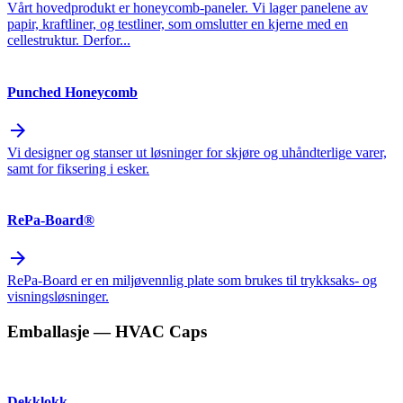
Vårt hovedprodukt er honeycomb-paneler. Vi lager panelene av
papir, kraftliner, og testliner, som omslutter en kjerne med en
cellestruktur. Derfor...
Punched Honeycomb
arrow_forward
Vi designer og stanser ut løsninger for skjøre og uhåndterlige varer,
samt for fiksering i esker.
RePa-Board®
arrow_forward
RePa-Board er en miljøvennlig plate som brukes til trykksaks- og
visningsløsninger.
Emballasje
— HVAC Caps
Dekklokk