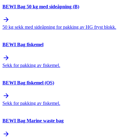
BEWI Bag 50 kg med sideåpning (B)
arrow_forward
50 kg sekk med sideåpning for pakking av HG fryst blokk.
BEWI Bag fiskemel
arrow_forward
Sekk for pakking av fiskemel.
BEWI Bag fiskemel (OS)
arrow_forward
Sekk for pakking av fiskemel.
BEWI Bag Marine waste bag
arrow_forward