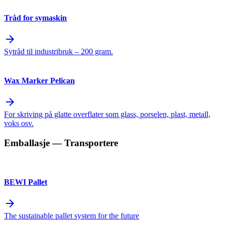
Tråd for symaskin
arrow_forward
Sytråd til industribruk – 200 gram.
Wax Marker Pelican
arrow_forward
For skriving på glatte overflater som glass, porselen, plast, metall,
voks osv.
Emballasje
— Transportere
BEWI Pallet
arrow_forward
The sustainable pallet system for the future