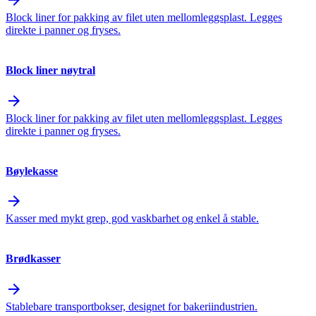
arrow_forward
Block liner for pakking av filet uten mellomleggsplast. Legges
direkte i panner og fryses.
Block liner nøytral
arrow_forward
Block liner for pakking av filet uten mellomleggsplast. Legges
direkte i panner og fryses.
Bøylekasse
arrow_forward
Kasser med mykt grep, god vaskbarhet og enkel å stable.
Brødkasser
arrow_forward
Stablebare transportbokser, designet for bakeriindustrien.