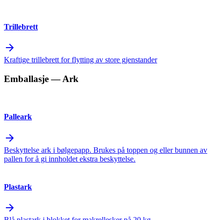
Trillebrett
arrow_forward
Kraftige trillebrett for flytting av store gjenstander
Emballasje
— Ark
Palleark
arrow_forward
Beskyttelse ark i bølgepapp. Brukes på toppen og eller bunnen av
pallen for å gi innholdet ekstra beskyttelse.
Plastark
arrow_forward
Blå plastark i blokket for makrellesker på 20 kg.