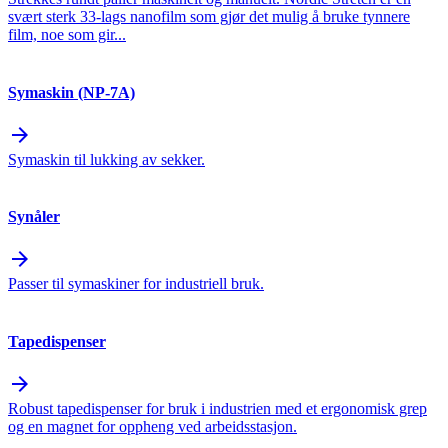
svært sterk 33-lags nanofilm som gjør det mulig å bruke tynnere
film, noe som gir...
Symaskin (NP-7A)
arrow_forward
Symaskin til lukking av sekker.
Synåler
arrow_forward
Passer til symaskiner for industriell bruk.
Tapedispenser
arrow_forward
Robust tapedispenser for bruk i industrien med et ergonomisk grep
og en magnet for oppheng ved arbeidsstasjon.