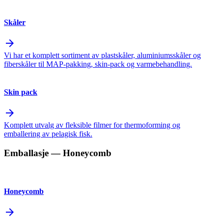
Skåler
arrow_forward
Vi har et komplett sortiment av plastskåler, aluminiumsskåler og
fiberskåler til MAP-pakking, skin-pack og varmebehandling.
Skin pack
arrow_forward
Komplett utvalg av fleksible filmer for thermoforming og
emballering av pelagisk fisk.
Emballasje
— Honeycomb
Honeycomb
arrow_forward