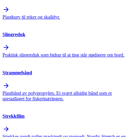
arrow_forward
Plastkurv til reker og skalldyr.
Slingreduk
arrow_forward
Praktisk slingreduk som bidrar til at ting står stødigere om bord.
Strammebånd
arrow_forward
Plastbånd av polypropylen. Et svært allsidig bånd som er
spesiallaget for fiskerinæringen.
Strekkfilm
arrow_forward
Strekkes rundt paller maskinelt og manuelt. Nordic Stretch er en