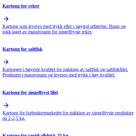
Kartong for reker
arrow_forward
Kartong som leveres med trykk eller i nøytral utførelse. Bunn og
lokk laget av massivpapp for singelfryste reker.
Kartong for saltfisk
arrow_forward
Kartonger i høyeste kvalitet for pakking av saltfisk og saltfiskfilet.
Produsert i massivpapp og leveres med trykk i høy kvalitet.
Kartong for singelfryst filet
arrow_forward
Kartong for forbrukermarkedet for pakking av singelfryste produkter
på 2-2,5 kg.
Kartong for vertikalblokk 25 kg