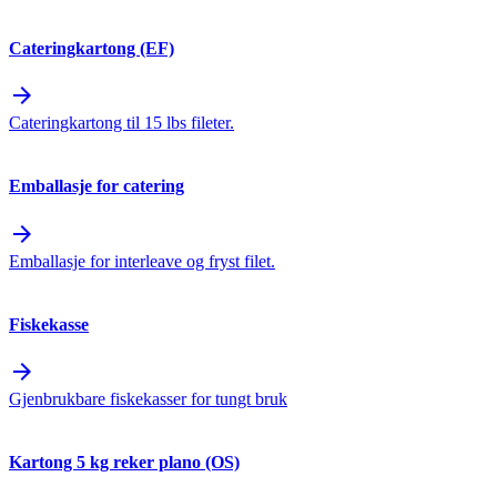
Cateringkartong (EF)
arrow_forward
Cateringkartong til 15 lbs fileter.
Emballasje for catering
arrow_forward
Emballasje for interleave og fryst filet.
Fiskekasse
arrow_forward
Gjenbrukbare fiskekasser for tungt bruk
Kartong 5 kg reker plano (OS)