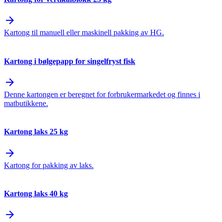
arrow_forward
Kartong til manuell eller maskinell pakking av HG.
Kartong i bølgepapp for singelfryst fisk
arrow_forward
Denne kartongen er beregnet for forbrukermarkedet og finnes i
matbutikkene.
Kartong laks 25 kg
arrow_forward
Kartong for pakking av laks.
Kartong laks 40 kg
arrow_forward