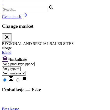
search
arrow_forward
Get in touch
Change market
close
REGIONAL AND SPECIAL SALES SITES
Norge
Island
home
/
/
Emballasje
grid_view
list
Emballasje
— Eske
Bær kasse