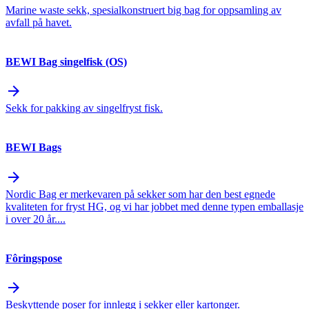
Marine waste sekk, spesialkonstruert big bag for oppsamling av
avfall på havet.
BEWI Bag singelfisk (OS)
arrow_forward
Sekk for pakking av singelfryst fisk.
BEWI Bags
arrow_forward
Nordic Bag er merkevaren på sekker som har den best egnede
kvaliteten for fryst HG, og vi har jobbet med denne typen emballasje
i over 20 år....
Fôringspose
arrow_forward
Beskyttende poser for innlegg i sekker eller kartonger.