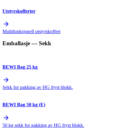
Utstyrskofferter
arrow_forward
Multifunksjonell utstyrskoffert
Emballasje
— Sekk
BEWI Bag 25 kg
arrow_forward
Sekk for pakking av HG fryst blokk.
BEWI Bag 50 kg (E)
arrow_forward
50 kg sekk for pakking av HG fryst blokk.