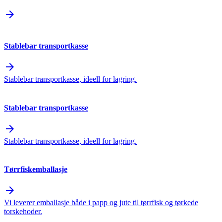
arrow_forward
Stablebar transportkasse
arrow_forward
Stablebar transportkasse, ideell for lagring.
Stablebar transportkasse
arrow_forward
Stablebar transportkasse, ideell for lagring.
Tørrfiskemballasje
arrow_forward
Vi leverer emballasje både i papp og jute til tørrfisk og tørkede
torskehoder.