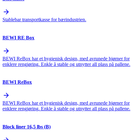
arrow_forward
Stablebar transportkasse for bærindustrien.
BEWI RE Box
arrow_forward
BEWI ReBox har et hygienisk design, med avrunede hjørner for
enklere rengjøring. Enkle å stable og utnytter all plass på pallene.
BEWI ReBox
arrow_forward
BEWI ReBox har et hygienisk design, med avrunede hjørner for
enklere rengjøring. Enkle å stable og utnytter all plass på pallene.
Block liner 16,5 lbs (B)