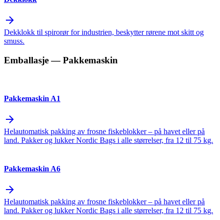
arrow_forward
Dekklokk til spirorør for industrien, beskytter rørene mot skitt og
smuss.
Emballasje
— Pakkemaskin
Pakkemaskin A1
arrow_forward
Helautomatisk pakking av frosne fiskeblokker – på havet eller på
land. Pakker og lukker Nordic Bags i alle størrelser, fra 12 til 75 kg.
Pakkemaskin A6
arrow_forward
Helautomatisk pakking av frosne fiskeblokker – på havet eller på
land. Pakker og lukker Nordic Bags i alle størrelser, fra 12 til 75 kg.