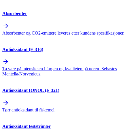
Absorbenter
arrow_forward
Absorbenter og CO2-emittere leveres etter kundens spesifikasjoner.
Antioksidant (E-316)
arrow_forward
Ta vare på intensiteten i fargen og kvaliteten på ueren, Sebastes
Mentella/Norvegicus.
Antioksidant IONOL (E-321)
arrow_forward
Tørr antioksidant til fiskemel.
Antioksidant teststrimler