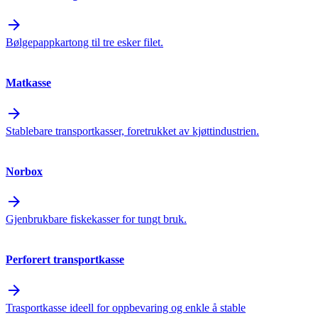
arrow_forward
Bølgepappkartong til tre esker filet.
Matkasse
arrow_forward
Stablebare transportkasser, foretrukket av kjøttindustrien.
Norbox
arrow_forward
Gjenbrukbare fiskekasser for tungt bruk.
Perforert transportkasse
arrow_forward
Trasportkasse ideell for oppbevaring og enkle å stable