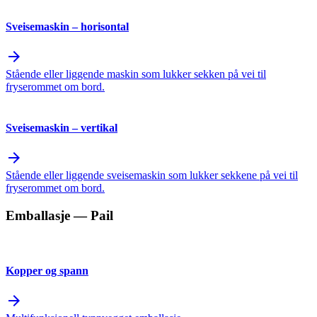
Sveisemaskin – horisontal
arrow_forward
Stående eller liggende maskin som lukker sekken på vei til
fryserommet om bord.
Sveisemaskin – vertikal
arrow_forward
Stående eller liggende sveisemaskin som lukker sekkene på vei til
fryserommet om bord.
Emballasje
— Pail
Kopper og spann
arrow_forward