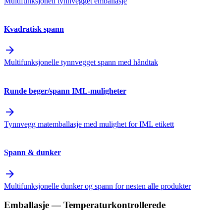
Multifunksjonell tynnvegget emballasje
Kvadratisk spann
arrow_forward
Multifunksjonelle tynnvegget spann med håndtak
Runde beger/spann IML-muligheter
arrow_forward
Tynnvegg matemballasje med mulighet for IML etikett
Spann & dunker
arrow_forward
Multifunksjonelle dunker og spann for nesten alle produkter
Emballasje
— Temperaturkontrollerede