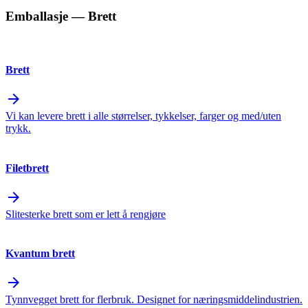
Emballasje
— Brett
Brett
arrow_forward
Vi kan levere brett i alle størrelser, tykkelser, farger og med/uten
trykk.
Filetbrett
arrow_forward
Slitesterke brett som er lett å rengjøre
Kvantum brett
arrow_forward
Tynnvegget brett for flerbruk. Designet for næringsmiddelindustrien.