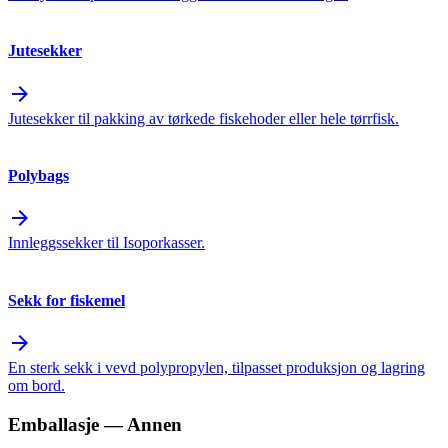
Jutesekker
arrow_forward
Jutesekker til pakking av tørkede fiskehoder eller hele tørrfisk.
Polybags
arrow_forward
Innleggssekker til Isoporkasser.
Sekk for fiskemel
arrow_forward
En sterk sekk i vevd polypropylen, tilpasset produksjon og lagring
om bord.
Emballasje
— Annen