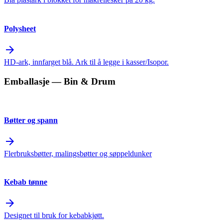
Polysheet
arrow_forward
HD-ark, innfarget blå. Ark til å legge i kasser/Isopor.
Emballasje
— Bin & Drum
Bøtter og spann
arrow_forward
Flerbruksbøtter, malingsbøtter og søppeldunker
Kebab tønne
arrow_forward
Designet til bruk for kebabkjøtt.