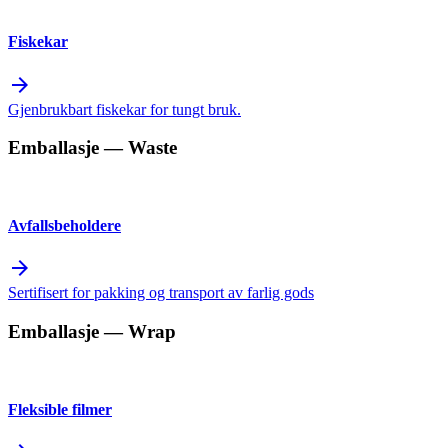
Fiskekar
arrow_forward
Gjenbrukbart fiskekar for tungt bruk.
Emballasje
— Waste
Avfallsbeholdere
arrow_forward
Sertifisert for pakking og transport av farlig gods
Emballasje
— Wrap
Fleksible filmer