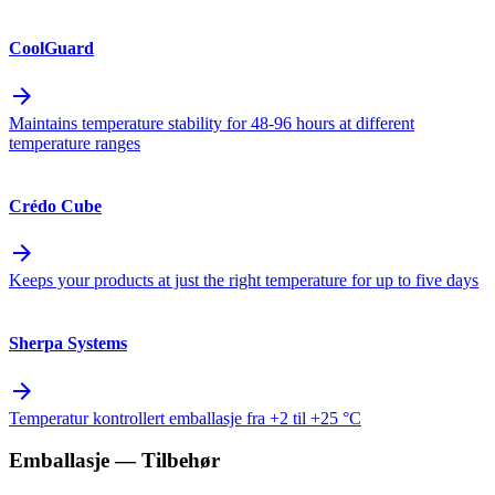
CoolGuard
arrow_forward
Maintains temperature stability for 48-96 hours at different
temperature ranges
Crédo Cube
arrow_forward
Keeps your products at just the right temperature for up to five days
Sherpa Systems
arrow_forward
Temperatur kontrollert emballasje fra +2 til +25 °C
Emballasje
— Tilbehør