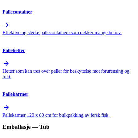
Pallecontainer
arrow_forward
Effektive og sterke pallecontainere som dekker mange behov.
Pallehetter
arrow_forward
Hetter som kan tres over paller for beskyttelse mot forurensing og
fukt.
Pallekarmer
arrow_forward
Pallekarmer 120 x 80 cm for bulkpakking av fersk fisk.
Emballasje
— Tub