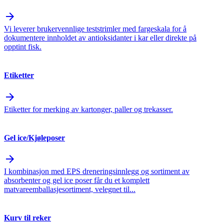
arrow_forward
Vi leverer brukervennlige teststrimler med fargeskala for å
dokumentere innholdet av antioksidanter i kar eller direkte på
opptint fisk.
Etiketter
arrow_forward
Etiketter for merking av kartonger, paller og trekasser.
Gel ice/Kjøleposer
arrow_forward
I kombinasjon med EPS dreneringsinnlegg og sortiment av
absorbenter og gel ice poser får du et komplett
matvareemballasjesortiment, velegnet til...
Kurv til reker