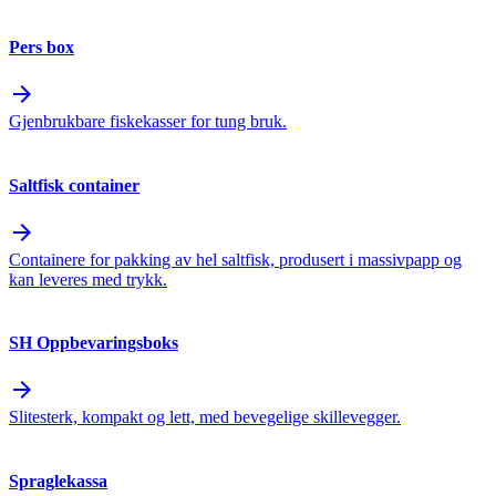
Pers box
arrow_forward
Gjenbrukbare fiskekasser for tung bruk.
Saltfisk container
arrow_forward
Containere for pakking av hel saltfisk, produsert i massivpapp og
kan leveres med trykk.
SH Oppbevaringsboks
arrow_forward
Slitesterk, kompakt og lett, med bevegelige skillevegger.
Spraglekassa