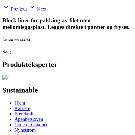
expand_more
expand_more
Previous
Next
Block liner for pakking av filet uten
mellomleggsplast. Legges direkte i panner og fryses.
Artikkelnr: ca37b1
Salg
Produkteksperter
Sustainable
Hjem
Karriere
Bærekraft
Åpenhetsloven
Code of Conduct
Nyhetsrom