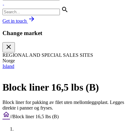
search
arrow_forward
Get in touch
Change market
close
REGIONAL AND SPECIAL SALES SITES
Norge
Island
Block liner 16,5 lbs (B)
Block liner for pakking av filet uten mellomleggsplast. Legges
direkte i panner og fryses.
home
/
/
Block liner 16,5 lbs (B)