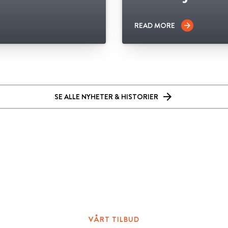
READ MORE
arrow_forward
SE ALLE NYHETER & HISTORIER
VÅRT TILBUD