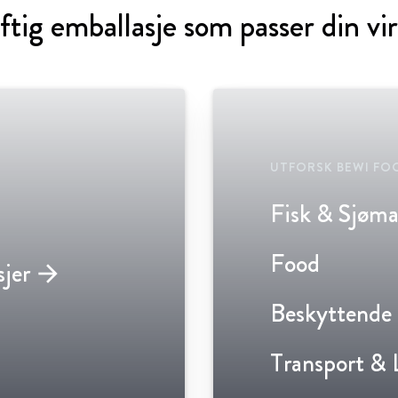
tig emballasje som passer din v
UTFORSK BEWI FO
Fisk & Sjøma
Food
sjer
arrow_forward
Beskyttende 
Transport & 