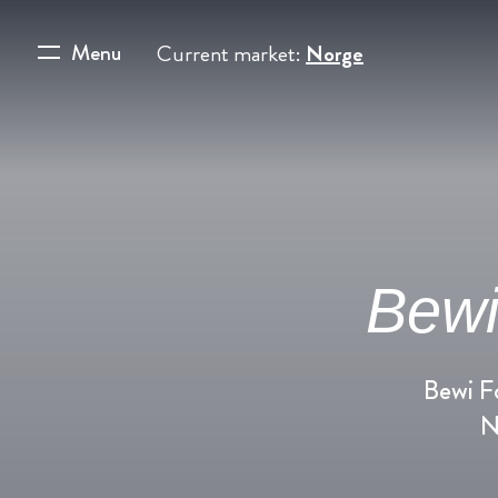
Menu
Current market:
Norge
Bewi
Bewi F
N