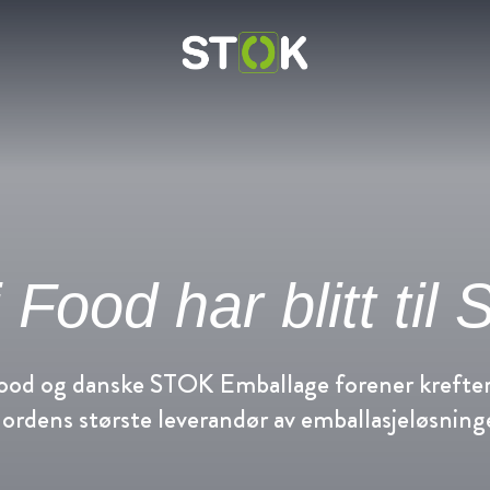
Fish & Seafood
Oversikt
Oversikt
Food
Nyheter & Historier
BEWI Food
 Food har blitt til
Protective packaging
Transport & storage
ood og danske STOK Emballage forener krefter 
ordens største leverandør av emballasjeløsning
Agri & Industry