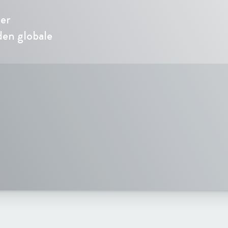
ter
den globale