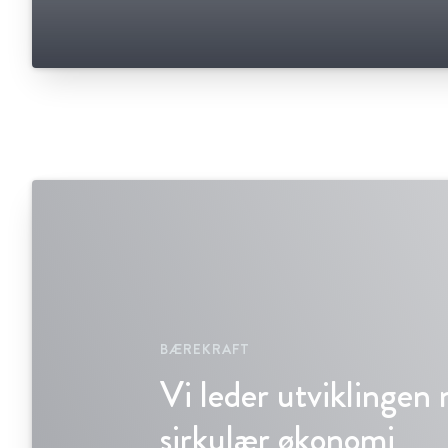
BÆREKRAFT
Vi leder utviklingen
sirkulær økonomi