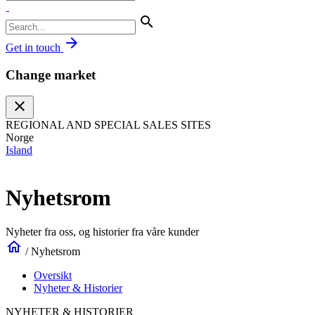
search
arrow_forward
Get in touch
Change market
close
REGIONAL AND SPECIAL SALES SITES
Norge
Island
Nyhetsrom
Nyheter fra oss, og historier fra våre kunder
home
/
Nyhetsrom
Oversikt
Nyheter & Historier
NYHETER & HISTORIER