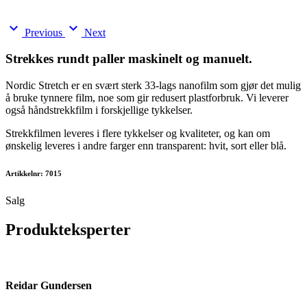
expand_more
expand_more
Previous
Next
Strekkes rundt paller maskinelt og manuelt.
Nordic Stretch er en svært sterk 33-lags nanofilm som gjør det mulig
å bruke tynnere film, noe som gir redusert plastforbruk. Vi leverer
også håndstrekkfilm i forskjellige tykkelser.
Strekkfilmen leveres i flere tykkelser og kvaliteter, og kan om
ønskelig leveres i andre farger enn transparent: hvit, sort eller blå.
Artikkelnr: 7015
Salg
Produkteksperter
Reidar Gundersen