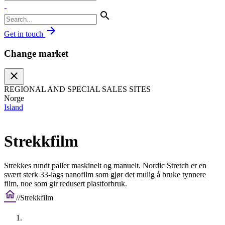
search
arrow_forward
Get in touch
Change market
close
REGIONAL AND SPECIAL SALES SITES
Norge
Island
Strekkfilm
Strekkes rundt paller maskinelt og manuelt. Nordic Stretch er en
svært sterk 33-lags nanofilm som gjør det mulig å bruke tynnere
film, noe som gir redusert plastforbruk.
home
/
/
Strekkfilm