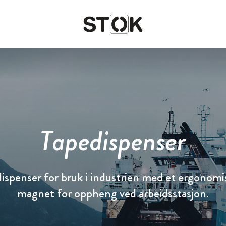
Fish & Seafood
Oversikt
Oversikt
Food
Nyheter & Historier
BEWI Food
Tapedispenser
Protective packaging
Transport & storage
ispenser for bruk i industrien med et ergonomi
magnet for oppheng ved arbeidsstasjon.
Agri & Industry