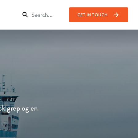
search
arrow_forward
GET IN TOUCH
sk grep og en