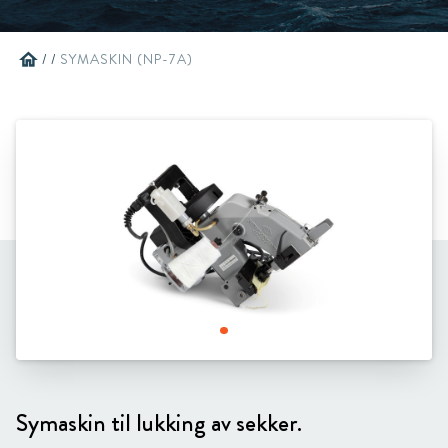
home
/
/
SYMASKIN (NP-7A)
Symaskin til lukking av sekker.