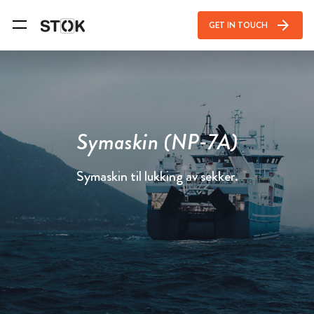
arrow_forward
GET IN TOUCH
Symaskin (NP-7A)
Symaskin til lukking av sekker.