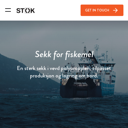
arrow_forward
GET IN TOUCH
Sekk for fiskemel
En sterk sekk i vevd polypropylen, tilpasset
produksjon og lagring om bord.