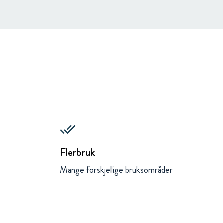
done_all
Flerbruk
Mange forskjellige bruksområder