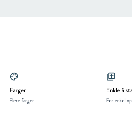
palette
queue
Farger
Enkle å st
Flere farger
For enkel op