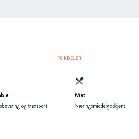
FORDELER
local_dining
able
Mat
pbevaring og transport
Næringsmiddelgodkjent