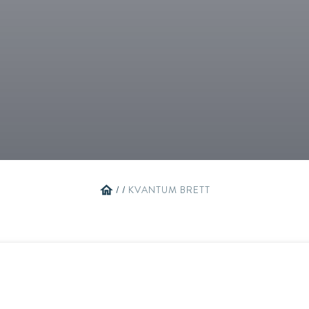
Alle produkter
home
/
/
KVANTUM BRETT