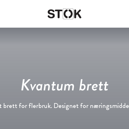
Fish & Seafood
Oversikt
Oversikt
Food
Nyheter & Historier
BEWI Food
Kvantum brett
Protective packaging
Transport & storage
brett for flerbruk. Designet for næringsmidde
Agri & Industry