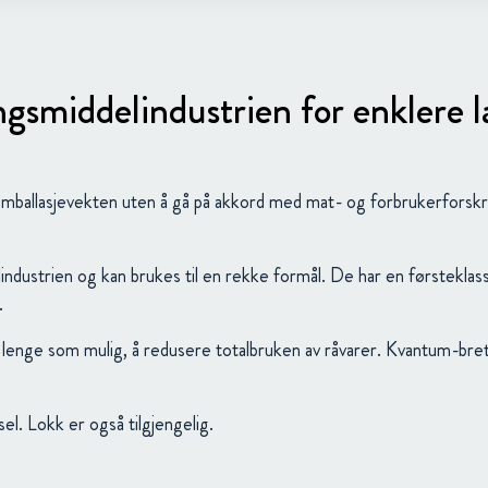
gsmiddelindustrien for enklere l
ballasjevekten uten å gå på akkord med mat- og forbrukerforskri
ndustrien og kan brukes til en rekke formål. De har en førsteklass
.
så lenge som mulig, å redusere totalbruken av råvarer. Kvantum-br
el. Lokk er også tilgjengelig.