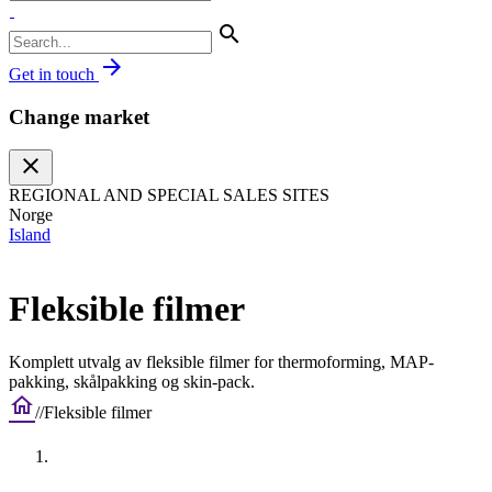
search
arrow_forward
Get in touch
Change market
close
REGIONAL AND SPECIAL SALES SITES
Norge
Island
Fleksible filmer
Komplett utvalg av fleksible filmer for thermoforming, MAP-
pakking, skålpakking og skin-pack.
home
/
/
Fleksible filmer