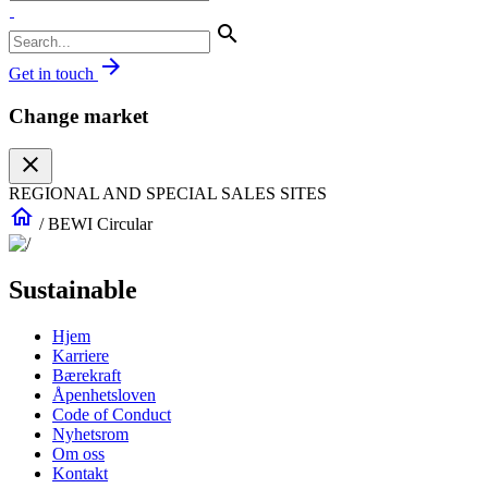
search
arrow_forward
Get in touch
Change market
close
REGIONAL AND SPECIAL SALES SITES
home
/
BEWI Circular
Sustainable
Hjem
Karriere
Bærekraft
Åpenhetsloven
Code of Conduct
Nyhetsrom
Om oss
Kontakt