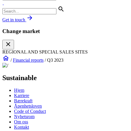
search
arrow_forward
Get in touch
Change market
close
REGIONAL AND SPECIAL SALES SITES
home
/
Financial reports
/
Q3 2023
Sustainable
Hjem
Karriere
Bærekraft
Åpenhetsloven
Code of Conduct
Nyhetsrom
Om oss
Kontakt