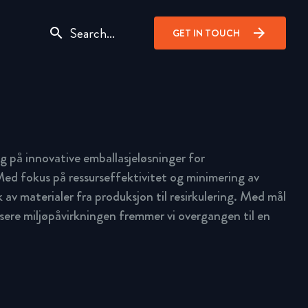
search
arrow_forward
GET IN TOUCH
g på innovative emballasjeløsninger for
ed fokus på ressurseffektivitet og minimering av
uk av materialer fra produksjon til resirkulering. Med mål
ere miljøpåvirkningen fremmer vi overgangen til en