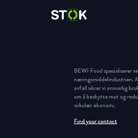
Fish & Seafood
Oversikt
Oversikt
BEWI Food spesialiserer se
Food
Nyheter & Historier
BEWI Food
næringsmiddelindustrien. M
avfall sikrer vi ansvarlig br
Protective packaging
om å beskytte mat og redus
sirkulær økonomi.
Transport & storage
Find your contact
Agri & Industry