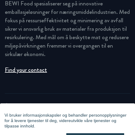
BEWI Food spesialiserer seg på innovative
emballasjeløsninger for næringsmiddelindustrien. Med
fokus på ressurseffektivitet og minimering av avfall
sikrer vi ansvarlig bruk av materialer fra produksjon til
resirkulering. Med mål om å beskytte mat og redusere
miljøpåvirkningen fremmer vi overgangen til en
sirkulær økonomi.
Find your contact
© STOK 2026
PRIVACY POLICY
Vi bruker informasjonskapsler og behandler personopplysninger
COOKIE STATEMENT
for å levere tjenester til deg, videreutvikle våre tjenester og
NEWSLETTER PRIVACY POLICY
tilpasse innhold.
VIDEO SURVEILLANCE STATEMENT