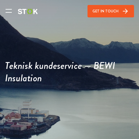
arrow_forward
GET IN TOUCH
Teknisk kundeservice — BEWI
Insulation