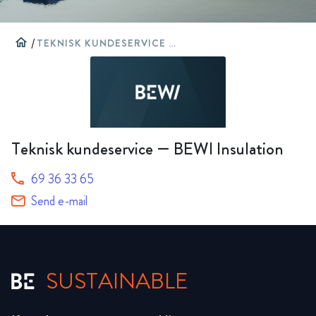
home
/
TEKNISK KUNDESERVICE — BEWI INSULATION
Teknisk kundeservice — BEWI Insulation
69 36 33 65
Send e-mail
SUSTAINABLE