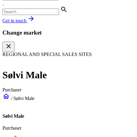
search
arrow_forward
Get in touch
Change market
close
REGIONAL AND SPECIAL SALES SITES
Sølvi Male
Purchaser
home
/
Sølvi Male
Sølvi Male
Purchaser