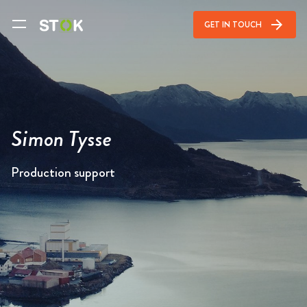
arrow_forward
GET IN TOUCH
Simon Tysse
Production support