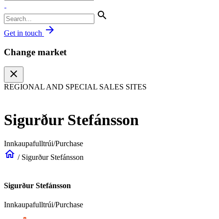
search
arrow_forward
Get in touch
Change market
close
REGIONAL AND SPECIAL SALES SITES
Sigurður Stefánsson
Innkaupafulltrúi/Purchase
home
/
Sigurður Stefánsson
Sigurður Stefánsson
Innkaupafulltrúi/Purchase