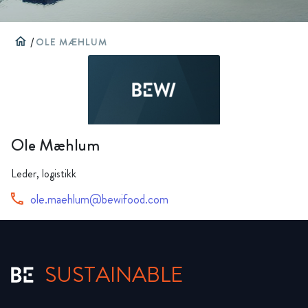
home
/
OLE MÆHLUM
Ole Mæhlum
Leder, logistikk
ole.maehlum@bewifood.com
SUSTAINABLE