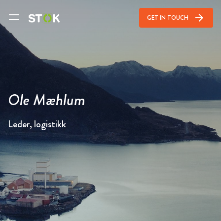
arrow_forward
GET IN TOUCH
Ole Mæhlum
Leder, logistikk