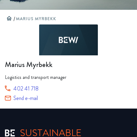
home
/
MARIUS MYRBEKK
Marius Myrbekk
Logistics and transport manager
402 41 718
Send e-mail
SUSTAINABLE