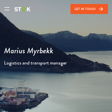
arrow_forward
GET IN TOUCH
Marius Myrbekk
Logistics and transport manager