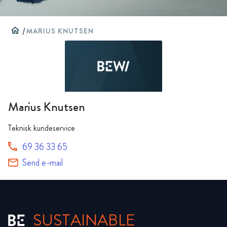
home
/
MARIUS KNUTSEN
Marius Knutsen
Teknisk kundeservice
69 36 33 65
Send e-mail
SUSTAINABLE