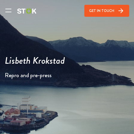
arrow_forward
GET IN TOUCH
Lisbeth Krokstad
Repro and pre-press