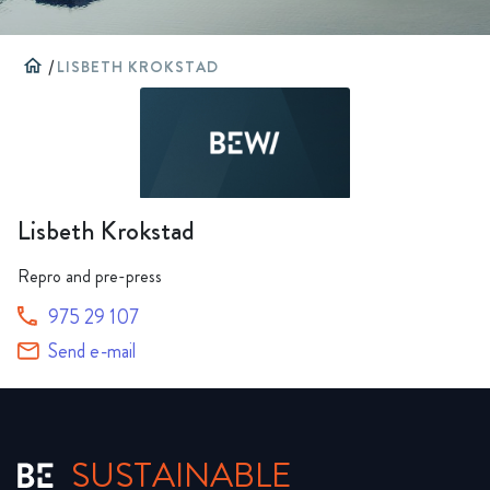
home
/
LISBETH KROKSTAD
Lisbeth Krokstad
Repro and pre-press
975 29 107
Send e-mail
SUSTAINABLE