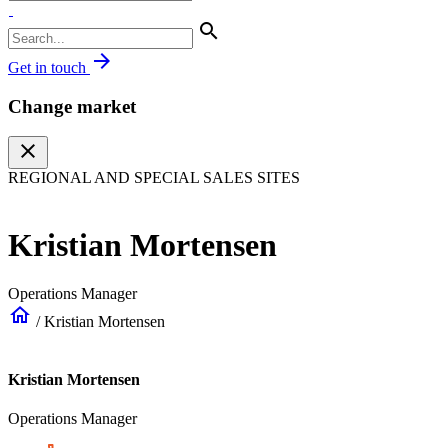
search
arrow_forward
Get in touch
Change market
close
REGIONAL AND SPECIAL SALES SITES
Kristian Mortensen
Operations Manager
home
/
Kristian Mortensen
Kristian Mortensen
Operations Manager