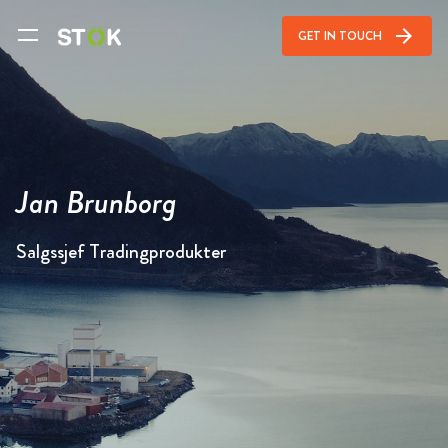
arrow_forward
GET IN TOUCH
Jan Brunborg
Salgssjef Tradingprodukter