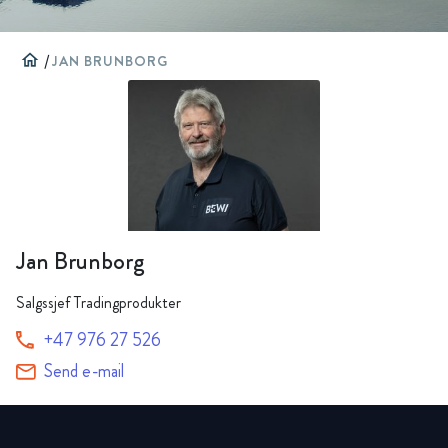
home
/
JAN BRUNBORG
Jan Brunborg
Salgssjef Tradingprodukter
+47 976 27 526
Send e-mail