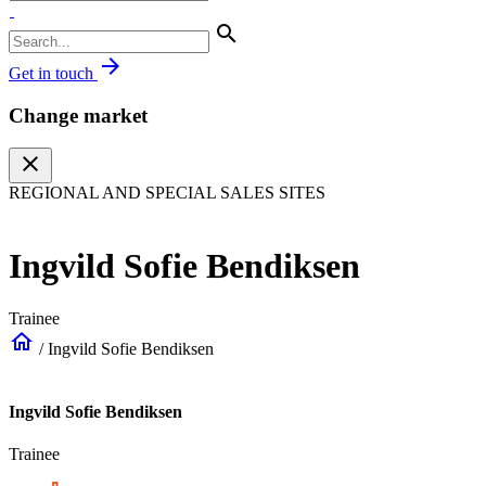
search
arrow_forward
Get in touch
Change market
close
REGIONAL AND SPECIAL SALES SITES
Ingvild Sofie Bendiksen
Trainee
home
/
Ingvild Sofie Bendiksen
Ingvild Sofie Bendiksen
Trainee