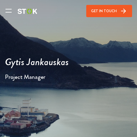
arrow_forward
GET IN TOUCH
Gytis Jankauskas
Project Manager