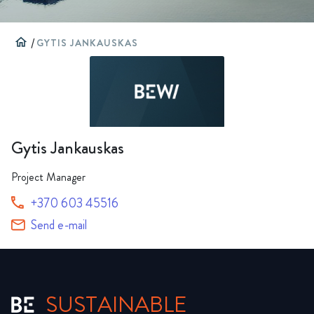
home
/
GYTIS JANKAUSKAS
Gytis Jankauskas
Project Manager
+370 603 45516
Send e-mail
SUSTAINABLE