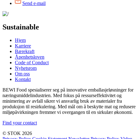
Send e-mail
Sustainable
Hjem
Karriere
Bærekraft
Åpenhetsloven
Code of Conduct
Nyhetsrom
Om oss
Kontakt
BEWI Food spesialiserer seg på innovative emballasjeløsninger for
næringsmiddelindustrien. Med fokus på ressurseffektivitet og
minimering av avfall sikrer vi ansvarlig bruk av materialer fra
produksjon til resirkulering. Med mål om å beskytte mat og redusere
miljøpåvirkningen fremmer vi overgangen til en sirkulær økonomi.
Find your contact
© STOK 2026
Privacy Policy
Cookie Statement
Newsletter Privacy Policy
Video