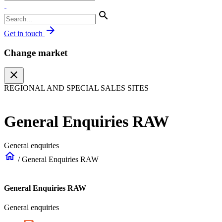
search
arrow_forward
Get in touch
Change market
close
REGIONAL AND SPECIAL SALES SITES
General Enquiries RAW
General enquiries
home
/
General Enquiries RAW
General Enquiries RAW
General enquiries