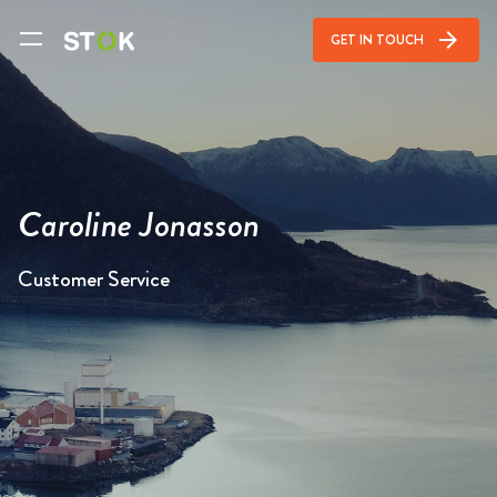
arrow_forward
GET IN TOUCH
Caroline Jonasson
Customer Service