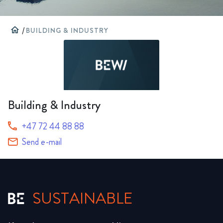
home
/
BUILDING & INDUSTRY
Building & Industry
+47 72 44 88 88
Send e-mail
SUSTAINABLE