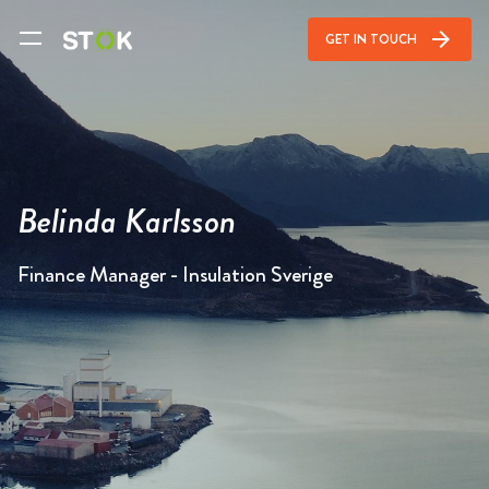
arrow_forward
GET IN TOUCH
Belinda Karlsson
Finance Manager - Insulation Sverige