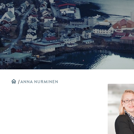
home
/
ANNA NURMINEN