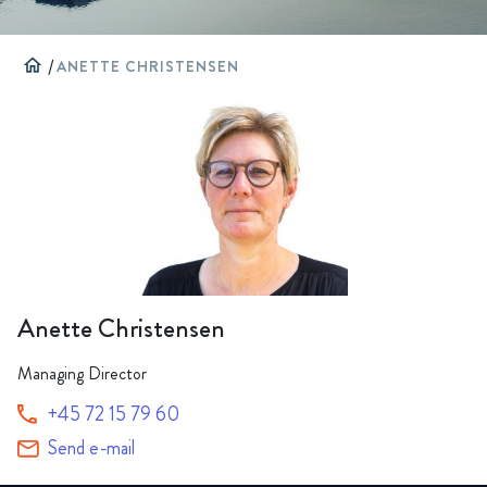
home
/
ANETTE CHRISTENSEN
Anette Christensen
Managing Director
+45 72 15 79 60
Send e-mail