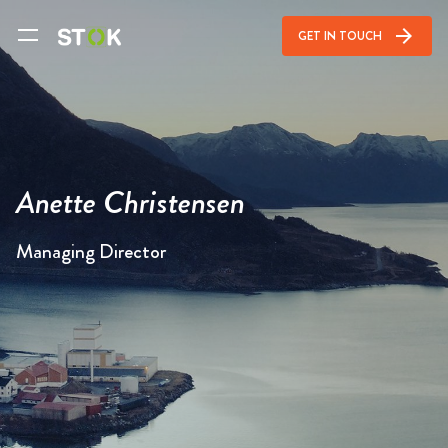
arrow_forward
GET IN TOUCH
Anette Christensen
Managing Director