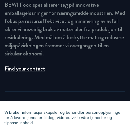
BEWI Food spesialiserer seg på innovative
emballasjeløsninger for næringsmiddelindustrien. Med
fokus på ressurseffektivitet og minimering av avfall
sikrer vi ansvarlig bruk av materialer fra produksjon til
resirkulering. Med mål om å beskytte mat og redusere
miljøpåvirkningen fremmer vi overgangen til en
sirkulær økonomi.
Find your contact
© STOK 2026
PRIVACY POLICY
Vi bruker informasjonskapsler og behandler personopplysninger
COOKIE STATEMENT
for å levere tjenester til deg, videreutvikle våre tjenester og
NEWSLETTER PRIVACY POLICY
tilpasse innhold.
VIDEO SURVEILLANCE STATEMENT