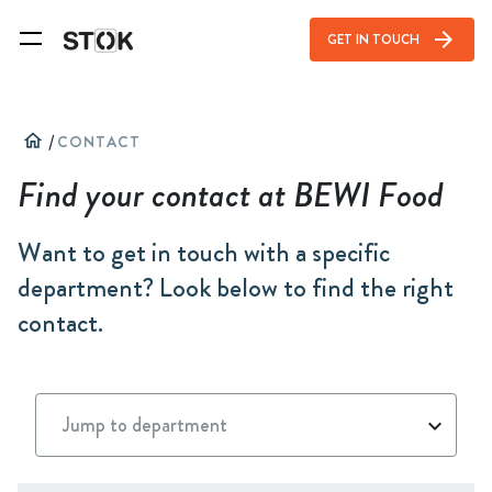
arrow_forward
GET IN TOUCH
home
/
CONTACT
Find your contact at BEWI Food
Want to get in touch with a specific
department? Look below to find the right
contact.