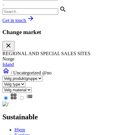
search
arrow_forward
Get in touch
Change market
close
REGIONAL AND SPECIAL SALES SITES
Norge
Island
home
/
Uncategorized @no
grid_view
list
Sustainable
Hjem