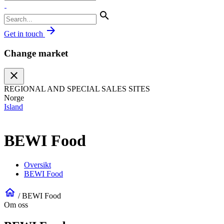
search
arrow_forward
Get in touch
Change market
close
REGIONAL AND SPECIAL SALES SITES
Norge
Island
BEWI Food
Oversikt
BEWI Food
home
/
BEWI Food
Om oss