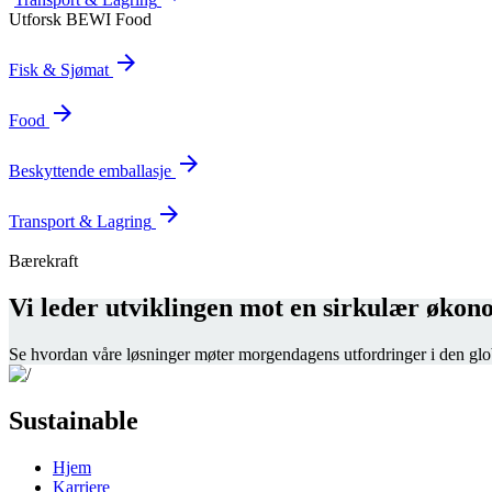
Utforsk BEWI Food
arrow_forward
Fisk & Sjømat
arrow_forward
Food
arrow_forward
Beskyttende emballasje
arrow_forward
Transport & Lagring
Bærekraft
Vi leder utviklingen mot en sirkulær økon
Se hvordan våre løsninger møter morgendagens utfordringer i den glob
Sustainable
Hjem
Karriere