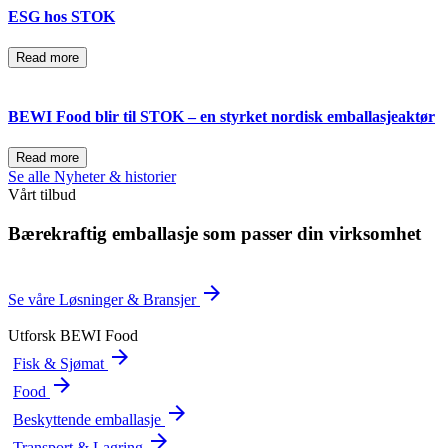
ESG hos STOK
Read more
BEWI Food blir til STOK – en styrket nordisk emballasjeaktør
Read more
Se alle Nyheter & historier
Vårt tilbud
Bærekraftig emballasje som passer din virksomhet
arrow_forward
Se våre Løsninger & Bransjer
Utforsk BEWI Food
arrow_forward
Fisk & Sjømat
arrow_forward
Food
arrow_forward
Beskyttende emballasje
arrow_forward
Transport & Lagring